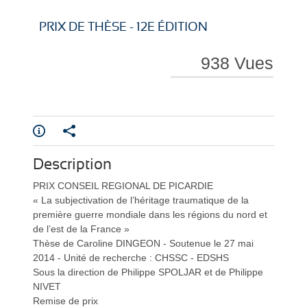
i
i
PRIX DE THÈSE - 12E ÉDITION
938 Vues
r
r
Description
e
e
PRIX CONSEIL REGIONAL DE PICARDIE
« La subjectivation de l’héritage traumatique de la
première guerre mondiale dans les régions du nord et
de l’est de la France »
Thèse de Caroline DINGEON - Soutenue le 27 mai
2014 - Unité de recherche : CHSSC - EDSHS
Sous la direction de Philippe SPOLJAR et de Philippe
l
l
NIVET
Remise de prix