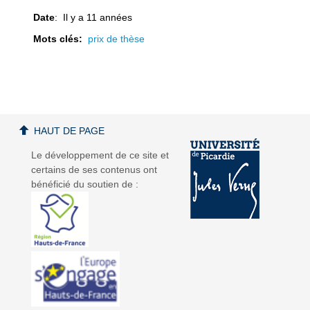
Date
: Il y a 11 années
Mots clés:
prix de thèse
d
d
HAUT DE PAGE
é
é
Le développement de ce site et
certains de ses contenus ont
bénéficié du soutien de :
o
o