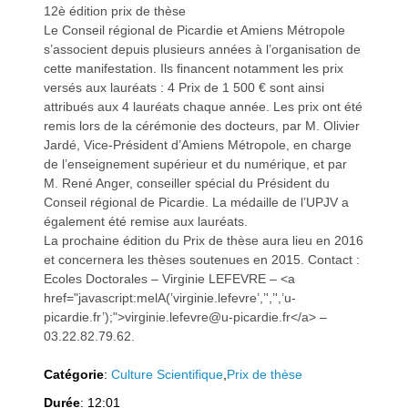
12è édition prix de thèse
Le Conseil régional de Picardie et Amiens Métropole
s’associent depuis plusieurs années à l’organisation de
cette manifestation. Ils financent notamment les prix
versés aux lauréats : 4 Prix de 1 500 € sont ainsi
a
a
attribués aux 4 lauréats chaque année. Les prix ont été
remis lors de la cérémonie des docteurs, par M. Olivier
Jardé, Vice-Président d’Amiens Métropole, en charge
de l’enseignement supérieur et du numérique, et par
M. René Anger, conseiller spécial du Président du
Conseil régional de Picardie. La médaille de l’UPJV a
v
v
également été remise aux lauréats.
La prochaine édition du Prix de thèse aura lieu en 2016
et concernera les thèses soutenues en 2015. Contact :
Ecoles Doctorales – Virginie LEFEVRE – <a
href="javascript:melA(’virginie.lefevre’,’',’',’u-
picardie.fr’);">virginie.lefevre@u-picardie.fr</a> –
03.22.82.79.62.
i
i
Catégorie
:
Culture Scientifique
,
Prix de thèse
Durée
: 12:01