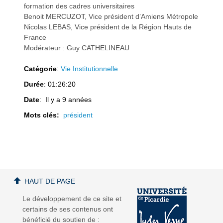
formation des cadres universitaires
Benoit MERCUZOT, Vice président d’Amiens Métropole
Nicolas LEBAS, Vice président de la Région Hauts de
France
Modérateur : Guy CATHELINEAU
a
a
Catégorie
:
Vie Institutionnelle
Durée
: 01:26:20
Date
: Il y a 9 années
Mots clés:
président
v
v
HAUT DE PAGE
i
i
Le développement de ce site et
certains de ses contenus ont
bénéficié du soutien de :