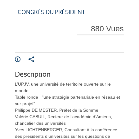
i
i
CONGRÈS DU PRÉSIDENT
880 Vues
r
r
Description
e
e
L’UPJV, une université de territoire ouverte sur le
monde.
Table ronde : "une stratégie partenariale en réseau et
sur projet"
Philippe DE MESTER, Préfet de la Somme
Valérie CABUIL, Recteur de l’académie d’Amiens,
chancelier des universités
l
l
Yves LICHTENBERGER, Consultant à la conférence
des présidents d’universités sur les questions de