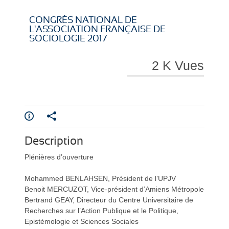
i
i
CONGRÈS NATIONAL DE
L'ASSOCIATION FRANÇAISE DE
SOCIOLOGIE 2017
2 K Vues
r
r
e
e
Description
Plénières d’ouverture
Mohammed BENLAHSEN, Président de l’UPJV
Benoit MERCUZOT, Vice-président d’Amiens Métropole
Bertrand GEAY, Directeur du Centre Universitaire de
l
l
Recherches sur l’Action Publique et le Politique,
Epistémologie et Sciences Sociales