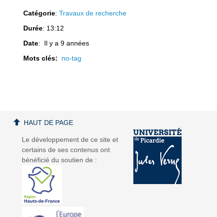
Catégorie
:
Travaux de recherche
Durée
: 13:12
Date
: Il y a 9 années
a
a
Mots clés:
no-tag
v
v
HAUT DE PAGE
Le développement de ce site et
certains de ses contenus ont
bénéficié du soutien de :
i
i