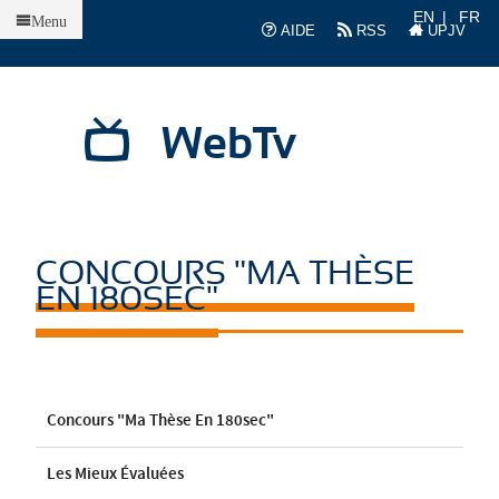
Accueil
EN
FR
Menu
AIDE
RSS
UPJV
WebTv
CONCOURS "MA THÈSE
EN 180SEC"
Concours "Ma Thèse En 180sec"
Les Mieux Évaluées