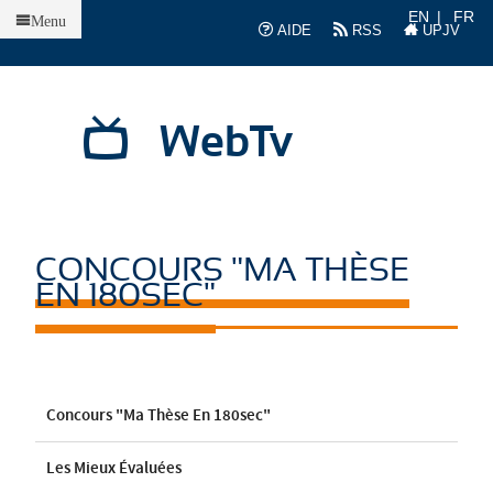
Accueil
EN
FR
Menu
AIDE
RSS
UPJV
WebTv
CONCOURS "MA THÈSE
EN 180SEC"
Concours "Ma Thèse En 180sec"
Les Mieux Évaluées