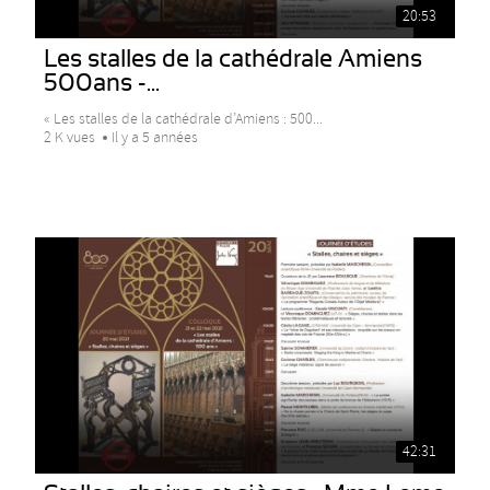
20:53
Les stalles de la cathédrale Amiens
500ans -...
« Les stalles de la cathédrale d’Amiens : 500...
2 K vues
Il y a 5 années
42:31