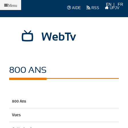
Accueil
EN
FR
Menu
AIDE
RSS
UPJV
WebTv
800 ANS
800 Ans
Vues