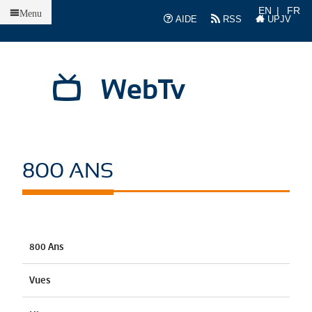
Accueil
EN
FR
Menu
AIDE
RSS
UPJV
WebTv
800 ANS
800 Ans
Vues