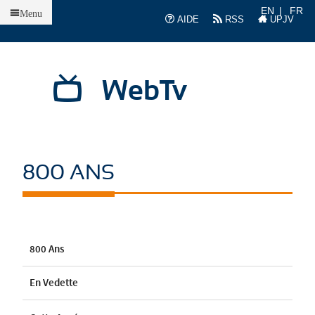
Accueil
EN
FR
Menu
AIDE
RSS
UPJV
WebTv
800 ANS
800 Ans
En Vedette