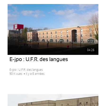
04:26
E-jpo : U.F.R. des langues
E-jpo : U.F.R. des langues
90 K vues
Il y a 6 années