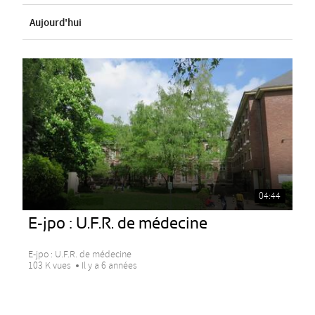
Aujourd'hui
04:44
E-jpo : U.F.R. de médecine
E-jpo : U.F.R. de médecine
103 K vues
Il y a 6 années