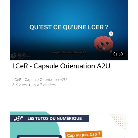
01:50
LCeR - Capsule Orientation A2U
LCeR - Capsule Orientation A2U
8 K vues
Il y a 2 années