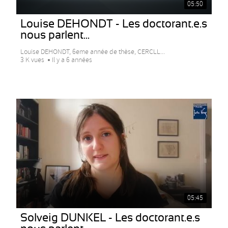
05:50
Louise DEHONDT - Les doctorant.e.s
nous parlent...
Louise DEHONDT, 6eme année de thèse, CERCLL...
3 K vues
Il y a 6 années
05:45
Solveig DUNKEL - Les doctorant.e.s