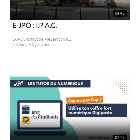
04:45
E-JPO : I.P.A.G.
E-JPO : Institut de Préparation à...
5 K vues
Il y a 6 années
02:26