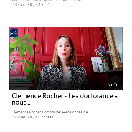
2 K vues
Il y a 5 années
03:49
Clemence Rocher - Les doctorant.e.s
nous...
Clemence Rocher, Doctorante, 4eme année de...
2 K vues
Il y a 6 années