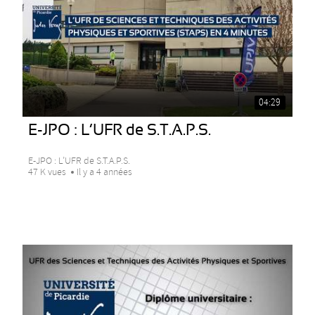
04:29
E-JPO : L’UFR de S.T.A.P.S.
E-JPO : L’UFR de S.T.A.P.S.
47 K vues
Il y a 4 années