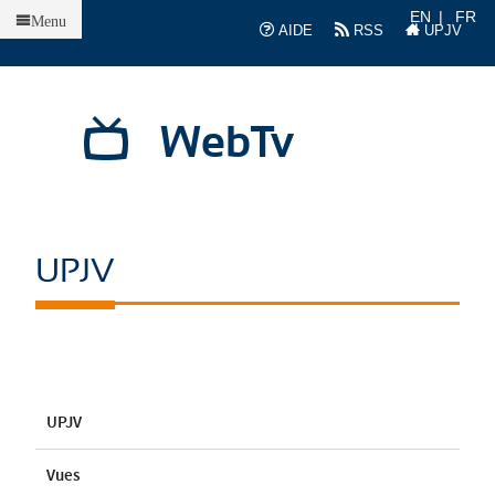
Accueil
EN
FR
Menu
AIDE
RSS
UPJV
WebTv
UPJV
UPJV
Vues