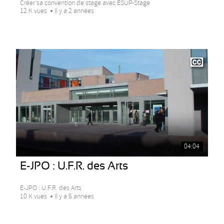
Créer sa convention de stage avec ESUP-Stage
12 K vues
Il y a 2 années
04:04
E-JPO : U.F.R. des Arts
E-JPO : U.F.R. des Arts
10 K vues
Il y a 6 années