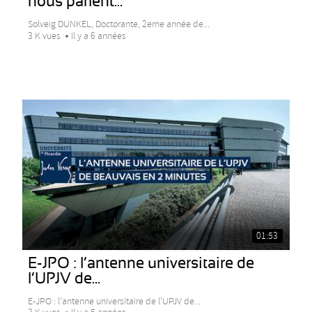
nous parlent...
Solveig DUNKEL, Doctorante, 2eme année de...
3 K vues
Il y a 6 années
01:53
E-JPO : l’antenne universitaire de
l’UPJV de...
E-JPO : l’antenne universitaire de l’UPJV de...