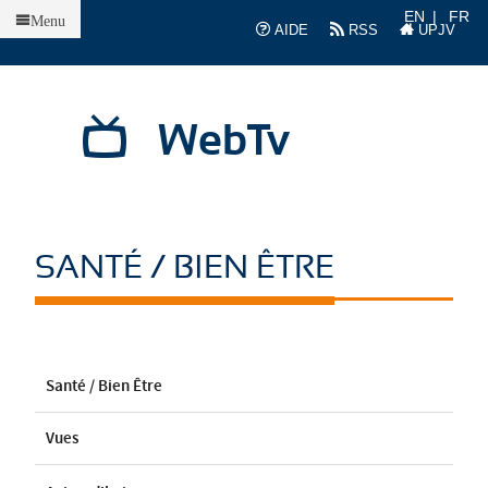
Accueil
EN
FR
Menu
AIDE
RSS
UPJV
WebTv
SANTÉ / BIEN ÊTRE
Santé / Bien Être
Vues