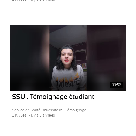
00:58
SSU : Témoignage étudiant
Service de Santé Universitaire : Témoignage...
1 K vues
Il y a 5 années