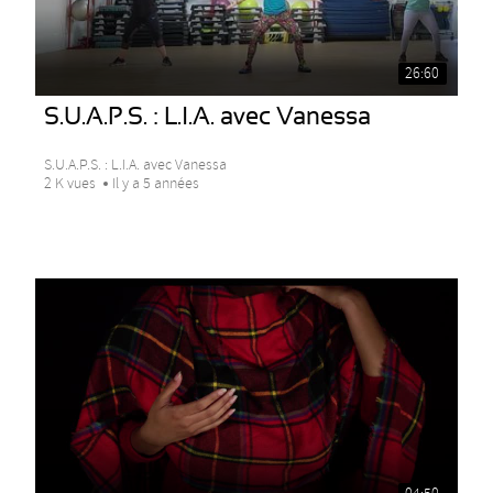
26:60
S.U.A.P.S. : L.I.A. avec Vanessa
S.U.A.P.S. : L.I.A. avec Vanessa
2 K vues
Il y a 5 années