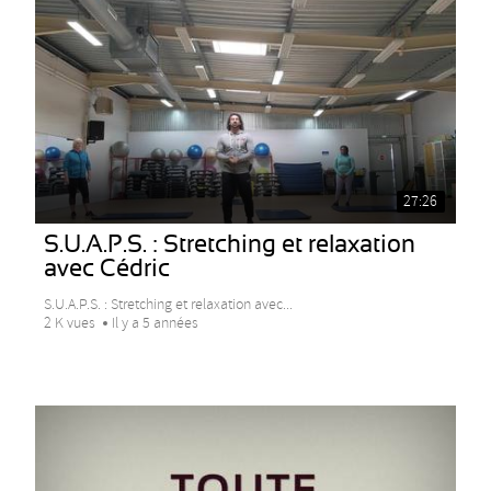
27:26
S.U.A.P.S. : Stretching et relaxation
avec Cédric
S.U.A.P.S. : Stretching et relaxation avec...
2 K vues
Il y a 5 années