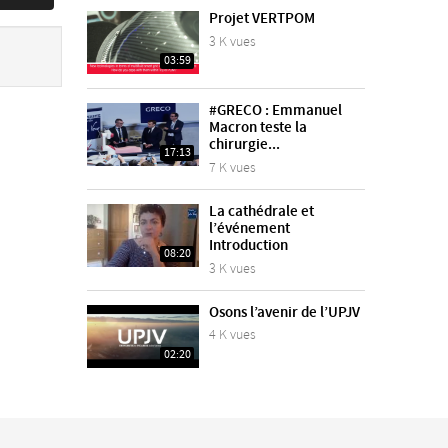
Projet VERTPOM
3 K vues
03:59
#GRECO : Emmanuel
Macron teste la
chirurgie...
17:13
7 K vues
La cathédrale et
l’événement
Introduction
08:20
3 K vues
Osons l’avenir de l’UPJV
4 K vues
02:20