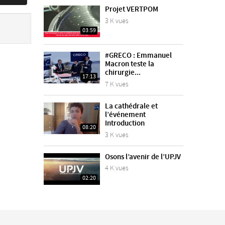
Projet VERTPOM
3 K vues
03:59
#GRECO : Emmanuel
Macron teste la
chirurgie...
17:13
7 K vues
La cathédrale et
l’événement
Introduction
08:20
3 K vues
Osons l’avenir de l’UPJV
4 K vues
02:20