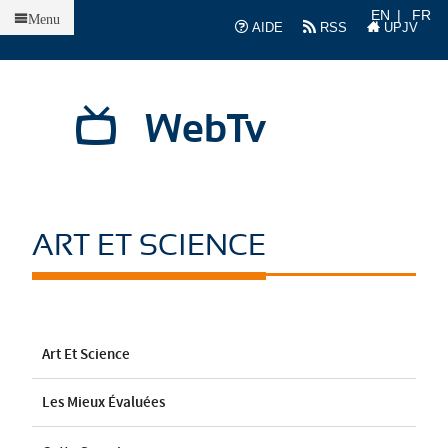
Accueil
EN
FR
Menu
AIDE
RSS
UPJV
WebTv
ART ET SCIENCE
Art Et Science
Les Mieux Évaluées