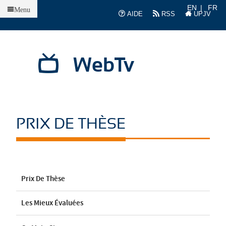
Accueil
EN
FR
Menu
AIDE
RSS
UPJV
WebTv
PRIX DE THÈSE
Prix De Thèse
Les Mieux Évaluées