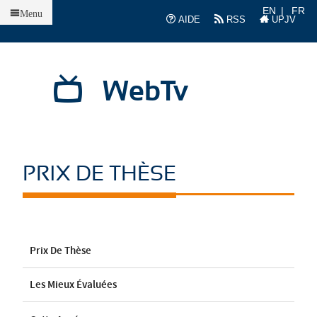
Accueil
EN
FR
Menu
AIDE
RSS
UPJV
WebTv
PRIX DE THÈSE
Prix De Thèse
Les Mieux Évaluées