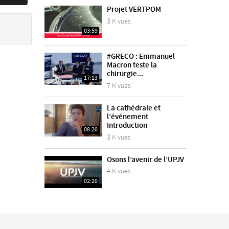
Projet VERTPOM
3 K vues
03:59
#GRECO : Emmanuel
Macron teste la
chirurgie...
17:13
7 K vues
La cathédrale et
l’événement
Introduction
08:20
3 K vues
Osons l’avenir de l’UPJV
4 K vues
02:20