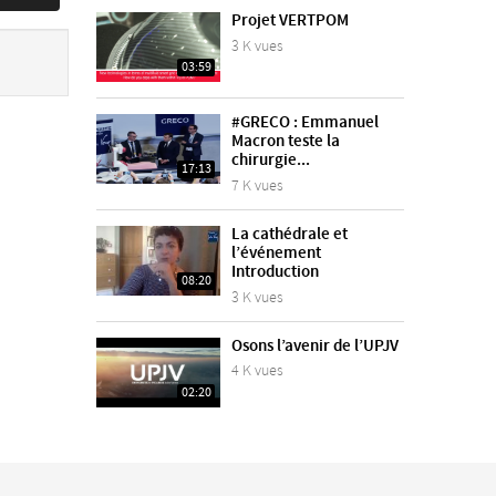
Projet VERTPOM
3 K vues
03:59
#GRECO : Emmanuel
Macron teste la
chirurgie...
17:13
7 K vues
La cathédrale et
l’événement
Introduction
08:20
3 K vues
Osons l’avenir de l’UPJV
4 K vues
02:20