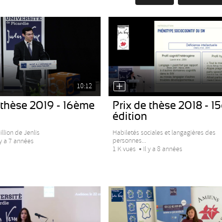
10:12
 thèse 2019 - 16ème
Prix de thèse 2018 - 
édition
llion de Jenlis
Habiletés sociales et langagières des
personnes...
 y a 7 années
1 K vues
Il y a 8 années