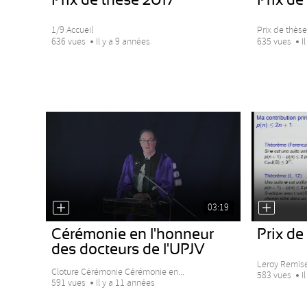
1/9 Accueil
Prix de thèse
636 vues
Il y a 9 années
635 vues
I
03:19
Cérémonie en l'honneur
Prix de
des docteurs de l'UPJV
Leroy Remise
Cloture Cérémonie Cérémonie en...
583 vues
I
591 vues
Il y a 11 années