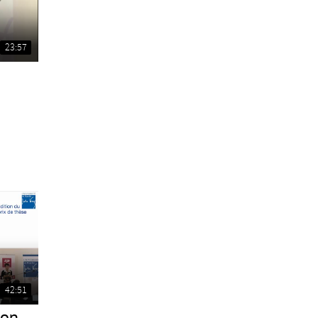
23:57
42:51
ion