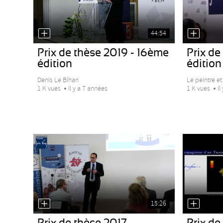
44:54
Prix de thèse 2019 - 16ème
Prix de
édition
édition
Denis Le Bihan
Le peintre et
1 K vues
Il y a 7 années
1 K vues
Il
15:26
Prix de thèse 2017
Prix de