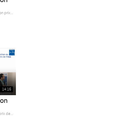
 prix...
14:16
ion
ix de...