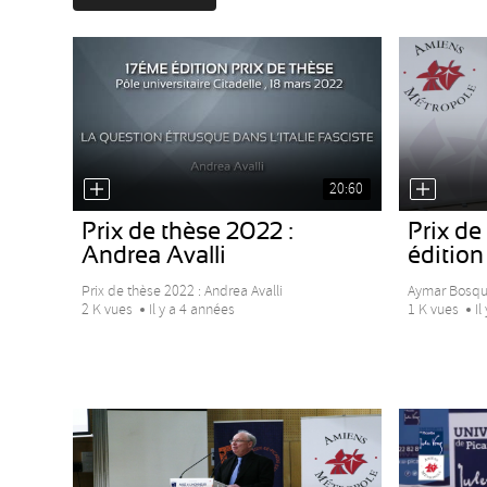
20:60
Prix de thèse 2022 :
Prix de
Andrea Avalli
édition
Prix de thèse 2022 : Andrea Avalli
Aymar Bosqui
2 K vues
Il y a 4 années
1 K vues
Il