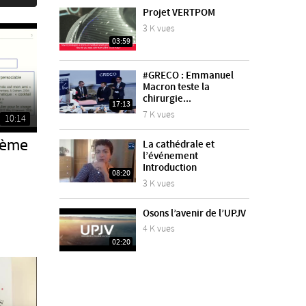
Projet VERTPOM
3 K vues
03:59
#GRECO : Emmanuel
Macron teste la
chirurgie...
17:13
7 K vues
10:14
15ème
La cathédrale et
l’événement
Introduction
08:20
3 K vues
Osons l’avenir de l’UPJV
4 K vues
02:20