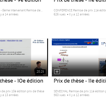
 - 8ème Intervenant Remise de...
CONFERENCE Remise de prix 11è édition
l y a 14 années
626 vues
Il y a 12 années
20:25
 thèse - 10e édition
Prix de thèse - 11e édit
 de prix 10è édition prix de thèse
SENECHAL Remise de prix 11è édition pr
l y a 13 années
563 vues
Il y a 12 années