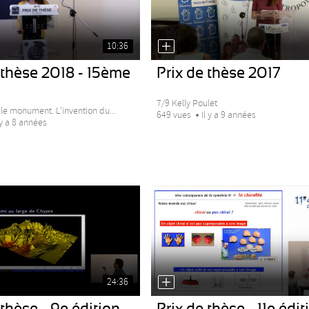
10:36
 thèse 2018 - 15ème
Prix de thèse 2017
7/9 Kelly Poulet
 le monument. L'invention du...
649 vues
Il y a 9 années
 y a 8 années
24:36
 thèse - 9e édition
Prix de thèse - 11e édit