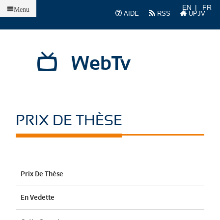
Accueil
EN
FR
Menu
AIDE
RSS
UPJV
WebTv
PRIX DE THÈSE
Prix De Thèse
En Vedette