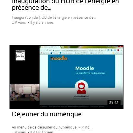
Inauguration du HUB de l’énergie en
présence de...
Inauguration du HUB de l’énergie en présence de...
1 K vues
Il y a 8 années
59:45
Déjeuner du numérique
Au menu de ce déjeuner du numérique : - Mind...
1 K vues
Il y a 9 années