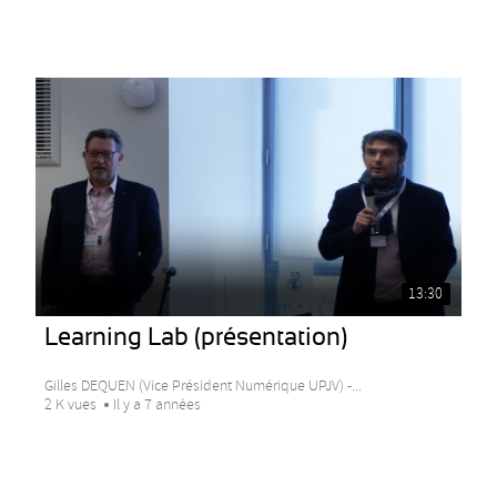
13:30
Learning Lab (présentation)
Gilles DEQUEN (Vice Président Numérique UPJV) -...
2 K vues
Il y a 7 années