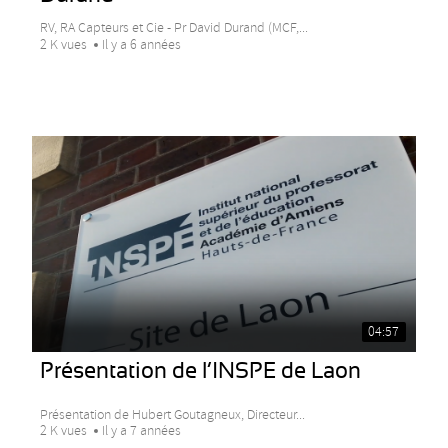
RV, RA Capteurs et Cie - Pr David Durand (MCF,...
2 K vues
Il y a 6 années
04:57
Présentation de l’INSPE de Laon
Présentation de Hubert Goutagneux, Directeur...
2 K vues
Il y a 7 années