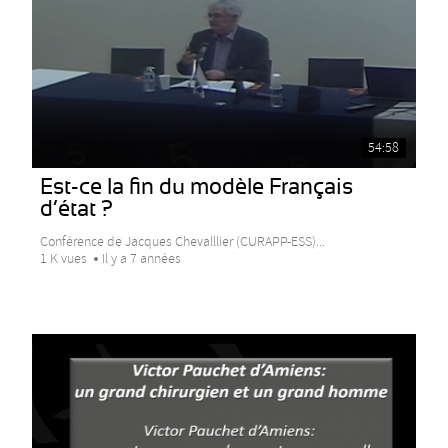
54:58
Est-ce la fin du modèle Français
d’état ?
Conférence de Jacques Chevalllier (CURAPP-ESS)...
1 K vues
Il y a 7 années