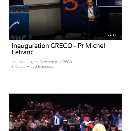
01:37
Inauguration GRECO - Pr Michel
Lefranc
Neurochirurgien, Directeur du GRECO
3 K vues
Il y a 6 années