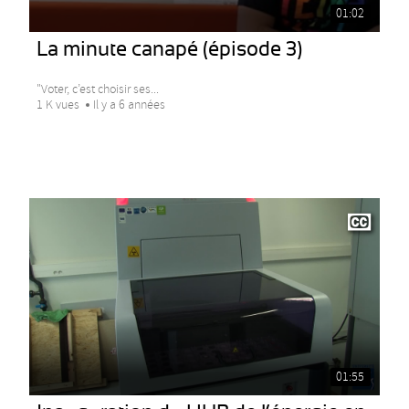
01:02
La minute canapé (épisode 3)
"Voter, c’est choisir ses...
1 K vues
Il y a 6 années
01:55