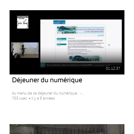
01:12:37
Déjeuner du numérique
Au menu de ce déjeuner du numérique : -...
703 vues
Il y a 9 années