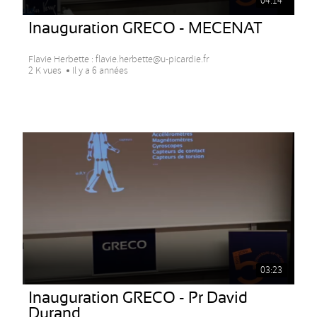
04:14
Inauguration GRECO - MECENAT
Flavie Herbette : flavie.herbette@u-picardie.fr
2 K vues
Il y a 6 années
03:23
Inauguration GRECO - Pr David
Durand