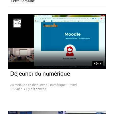
Cette Semaine
59:45
Déjeuner du numérique
Au menu de ce déjeuner du numérique : - Mind...
1 K vues
Il y a 9 années