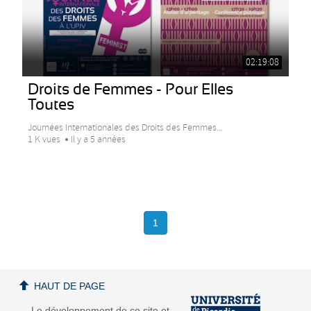
02:19:08
Droits de Femmes - Pour Elles
Toutes
Journées Internationales des Droits des Femmes...
1 K vues
Il y a 5 années
1
HAUT DE PAGE
Le développement de ce site et