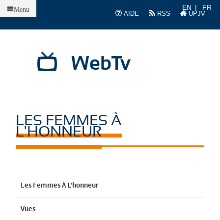
Accueil
EN
FR
Menu
AIDE
RSS
UPJV
WebTv
LES FEMMES À
L'HONNEUR
Les Femmes À L'honneur
Vues