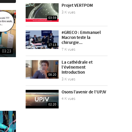
Projet VERTPOM
3 K vues
03:59
#GRECO : Emmanuel
Macron teste la
chirurgie...
17:13
7 K vues
03:23
La cathédrale et
l’événement
Introduction
08:20
3 K vues
Osons l’avenir de l’UPJV
4 K vues
02:20