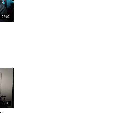
03:00
03:38
s