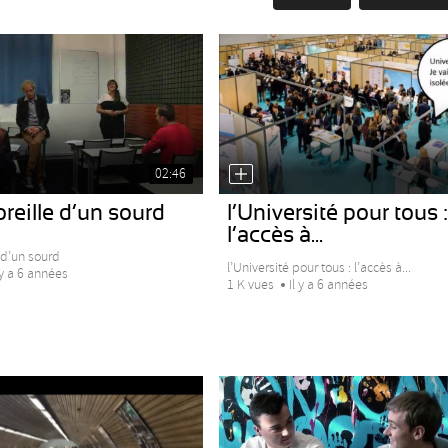
02:46
oreille d’un sourd
l’Université pour tous :
l’accès à...
e d’un sourd
l’Université pour tous : l’accès à...
 y a 6 années
1 K vues
Il y a 6 années