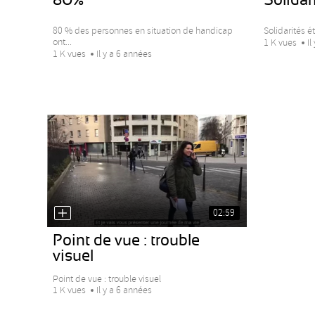
80 % des personnes en situation de handicap
Solidarités é
ont...
1 K vues
Il
1 K vues
Il y a 6 années
02:59
Point de vue : trouble
visuel
Point de vue : trouble visuel
1 K vues
Il y a 6 années