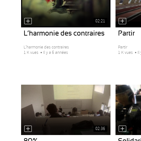
02:21
L’harmonie des contraires
Partir
L’harmonie des contraires
Partir
1 K vues
Il y a 6 années
1 K vues
Il
02:36
80%
Solidar