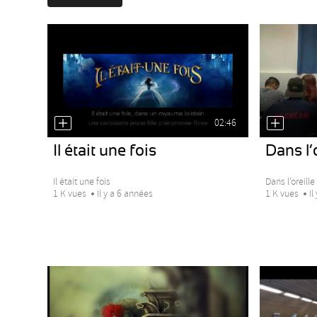
02:46
Il était une fois
Dans l’
Il était une fois
Dans l’oreill
1 K vues
Il y a 6 années
1 K vues
Il