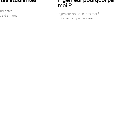
moi ?
tudiantes
Ingénieur pourquoi pas moi ?
 y a 6 années
1 K vues
Il y a 6 années