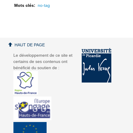
Mots clés:
no-tag
a
a
HAUT DE PAGE
Le développement de ce site et
certains de ses contenus ont
bénéficié du soutien de :
v
v
i
i