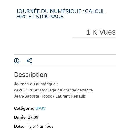
i
i
JOURNÉE DU NUMÉRIQUE : CALCUL
HPC ET STOCKAGE
1 K Vues
r
r
Description
e
e
Journée du numérique :
calcul HPC et stockage de grande capacité
Jean-Baptiste Hoock / Laurent Renault
Catégorie
:
UPJV
Durée
: 27:09
l
l
Date
: Il y a 4 années