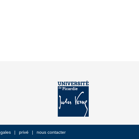
égales
privé
nous contacter