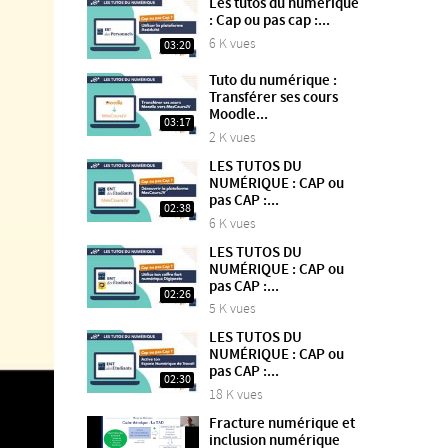
Les tutos du numérique
: Cap ou pas cap :...
6 K vues
03:20
Tuto du numérique :
Transférer ses cours
Moodle...
03:17
2 K vues
LES TUTOS DU
NUMÉRIQUE : CAP ou
pas CAP :...
02:38
6 K vues
LES TUTOS DU
NUMÉRIQUE : CAP ou
pas CAP :...
02:26
5 K vues
LES TUTOS DU
NUMÉRIQUE : CAP ou
pas CAP :...
02:30
18 K vues
Fracture numérique et
inclusion numérique