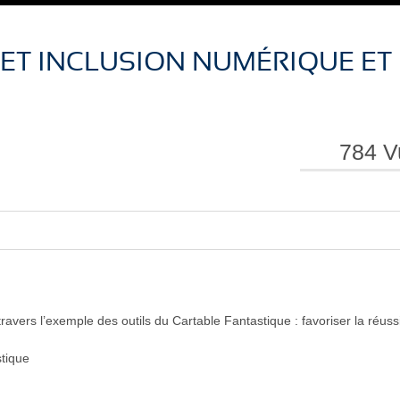
ET INCLUSION NUMÉRIQUE ET
e
e
784 V
l
l
travers l’exemple des outils du Cartable Fantastique : favoriser la réussi
a
a
stique