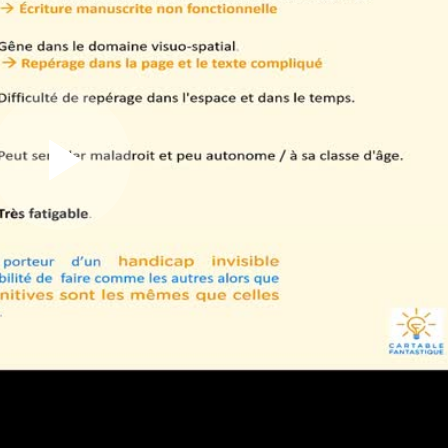
L
L
i
i
r
r