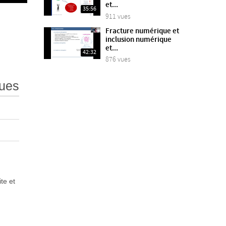
et...
35:56
911 vues
Fracture numérique et
inclusion numérique
et...
42:32
876 vues
ues
te et