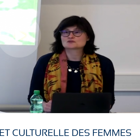
L
L
i
i
r
r
 ET CULTURELLE DES FEMMES