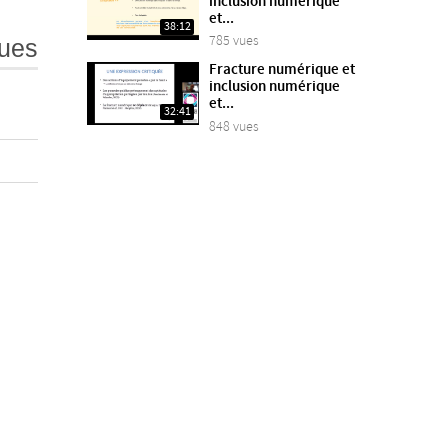
inclusion numérique
et...
38:12
785 vues
ues
Fracture numérique et
inclusion numérique
et...
32:41
848 vues