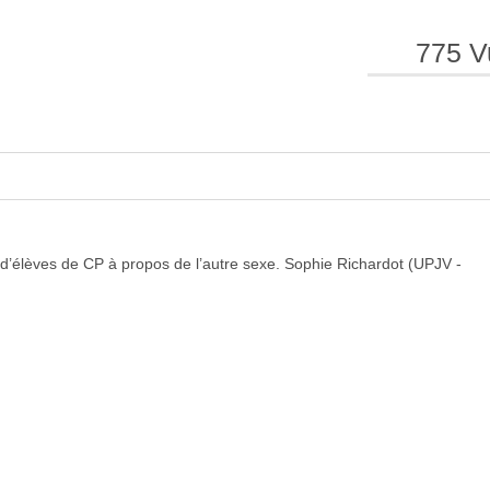
775 V
e
e
l
l
 d’élèves de CP à propos de l’autre sexe. Sophie Richardot (UPJV -
a
a