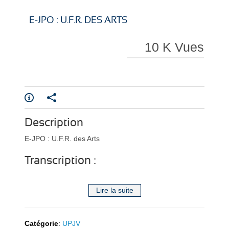
i
i
E-JPO : U.F.R. DES ARTS
10 K Vues
r
r
Description
e
e
E-JPO : U.F.R. des Arts
Transcription :
Lire la suite
l
l
Catégorie
:
UPJV