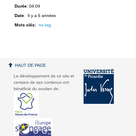
Durée
: 04:04
Date
: Il y a 6 années
Mots clés:
no-tag
a
a
HAUT DE PAGE
v
v
Le développement de ce site et
certains de ses contenus ont
bénéficié du soutien de :
i
i