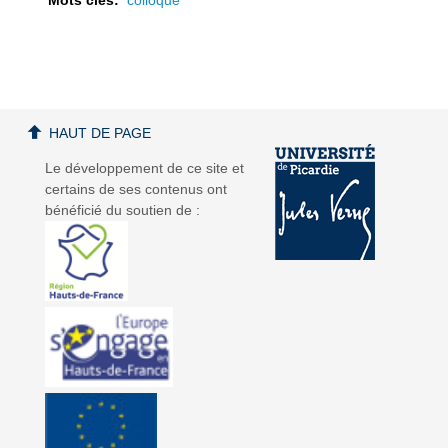
a
a
HAUT DE PAGE
Le développement de ce site et
certains de ses contenus ont
bénéficié du soutien de :
v
v
i
i