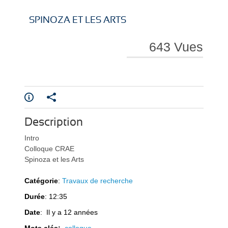
i
i
SPINOZA ET LES ARTS
643 Vues
r
r
Description
e
e
Intro
Colloque CRAE
Spinoza et les Arts
Catégorie
:
Travaux de recherche
Durée
: 12:35
l
l
Date
: Il y a 12 années
Mots clés:
colloque