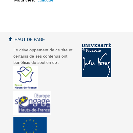
a
a
HAUT DE PAGE
Le développement de ce site et
certains de ses contenus ont
bénéficié du soutien de :
v
v
i
i