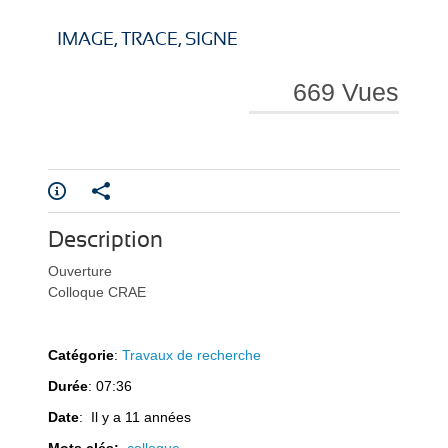
i
i
IMAGE, TRACE, SIGNE
669 Vues
r
r
Description
e
e
Ouverture
Colloque CRAE
Catégorie
:
Travaux de recherche
Durée
: 07:36
l
l
Date
: Il y a 11 années
Mots clés:
colloque