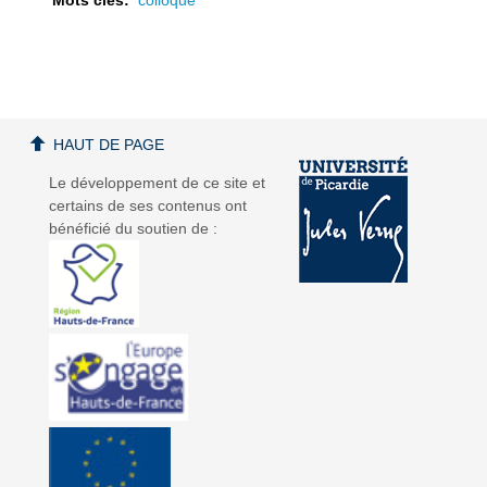
a
a
HAUT DE PAGE
Le développement de ce site et
certains de ses contenus ont
bénéficié du soutien de :
v
v
i
i