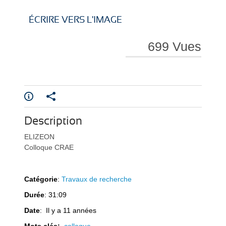
i
i
ÉCRIRE VERS L'IMAGE
699 Vues
r
r
Description
e
e
ELIZEON
Colloque CRAE
Catégorie
:
Travaux de recherche
Durée
: 31:09
l
l
Date
: Il y a 11 années
Mots clés:
colloque