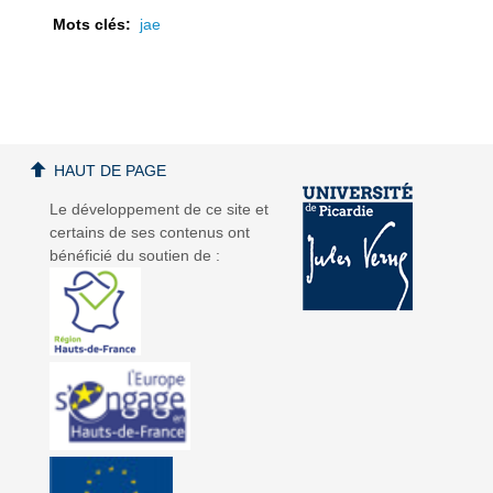
Mots clés:
jae
a
a
HAUT DE PAGE
Le développement de ce site et
certains de ses contenus ont
bénéficié du soutien de :
v
v
i
i