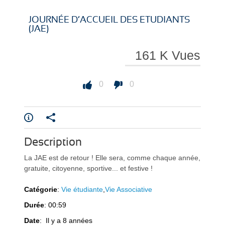
i
i
JOURNÉE D’ACCUEIL DES ETUDIANTS
(JAE)
161 K Vues
r
r
0
0
e
e
Description
La JAE est de retour ! Elle sera, comme chaque année,
gratuite, citoyenne, sportive... et festive !
Catégorie
:
Vie étudiante
,
Vie Associative
Durée
: 00:59
l
l
Date
: Il y a 8 années