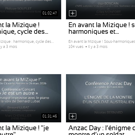
01:02:47
t la Mizique !
En avant la Mizique ! 
que, cycle des...
harmoniques et...
izique : harmonique, cycle des...
En avant la Mizique ! Sous-harmoniques 
l y a 3 mois
104 vues
Il y a 3 mois
01:31:46
t la Mizique ! "je
Anzac Day : l’énigme d
autre"
montre d’un soldat...