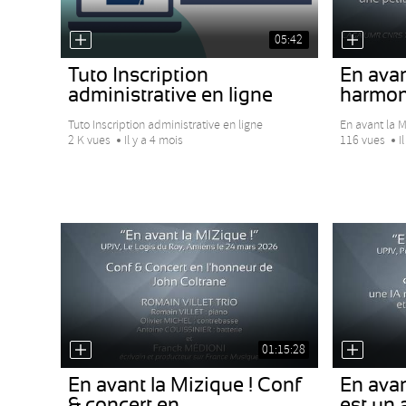
05:42
Tuto Inscription
En avan
administrative en ligne
harmoni
Tuto Inscription administrative en ligne
En avant la M
2 K vues
Il y a 4 mois
116 vues
I
01:15:28
En avant la Mizique ! Conf
En avan
& concert en...
est un 