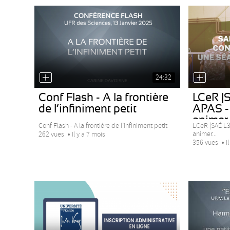
24:32
Conf Flash - A la frontière
LCeR |
de l’infiniment petit
APAS -
animer..
Conf Flash - A la frontière de l’infiniment petit
LCeR |SAÉ L3
animer...
262 vues
Il y a 7 mois
356 vues
I