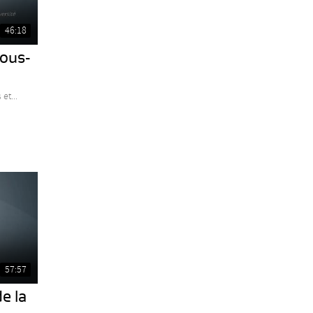
46:18
sous-
et...
57:57
e la