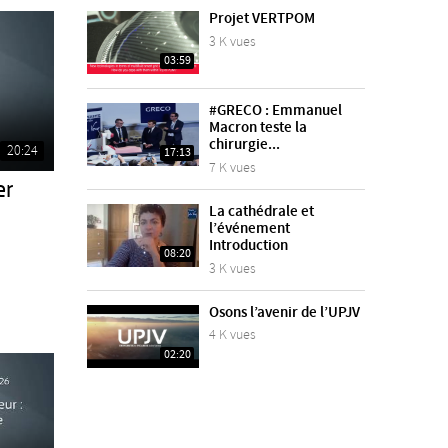
Projet VERTPOM
3 K vues
03:59
#GRECO : Emmanuel
Macron teste la
chirurgie...
20:24
17:13
7 K vues
er
La cathédrale et
l’événement
Introduction
08:20
3 K vues
Osons l’avenir de l’UPJV
4 K vues
02:20