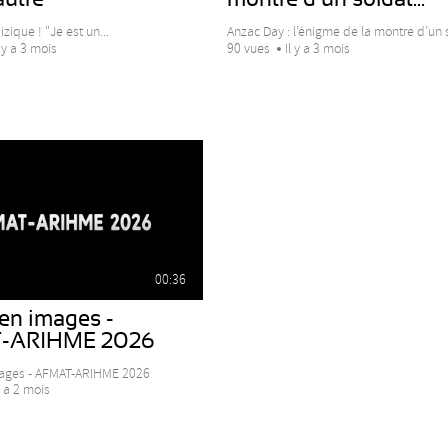
zique ! "Je est un...
Anzac Day : l’énigme de la montre d’un s
l y a 3 mois
90 vues
Il y a 3 mois
00:36
en images -
-ARIHME 2026
mages - AFMAT-ARIHME 2026
y a 2 mois