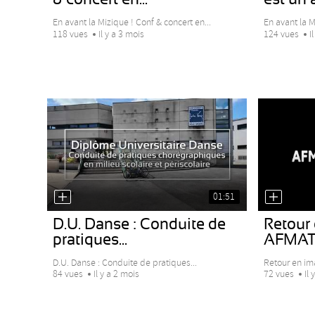
En avant la Mizique ! Conf & concert en...
En avant la Mi
118 vues
Il y a 3 mois
124 vues
I
01:51
D.U. Danse : Conduite de
Retour 
pratiques...
AFMAT
D.U. Danse : Conduite de pratiques...
Retour en i
84 vues
Il y a 2 mois
72 vues
Il 