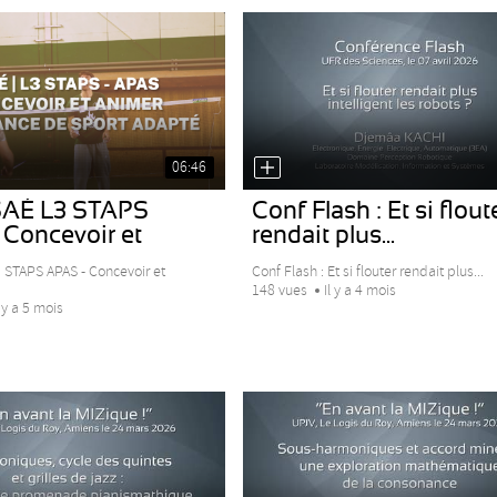
06:46
SAÉ L3 STAPS
Conf Flash : Et si flout
 Concevoir et
rendait plus...
.
 STAPS APAS - Concevoir et
Conf Flash : Et si flouter rendait plus...
148 vues
Il y a 4 mois
l y a 5 mois