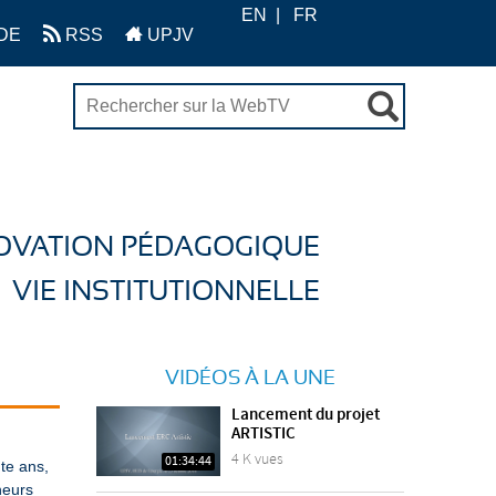
EN
FR
DE
RSS
UPJV
OVATION PÉDAGOGIQUE
VIE INSTITUTIONNELLE
VIDÉOS À LA UNE
Lancement du projet
ARTISTIC
4 K vues
01:34:44
te ans,
heurs