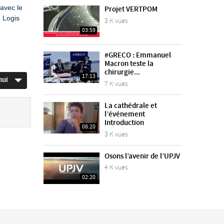
 avec le
Projet VERTPOM
u Logis
3 K vues
03:59
#GRECO : Emmanuel
Macron teste la
chirurgie...
17:13
hui
7 K vues
La cathédrale et
l’événement
Introduction
08:20
3 K vues
Osons l’avenir de l’UPJV
4 K vues
02:20