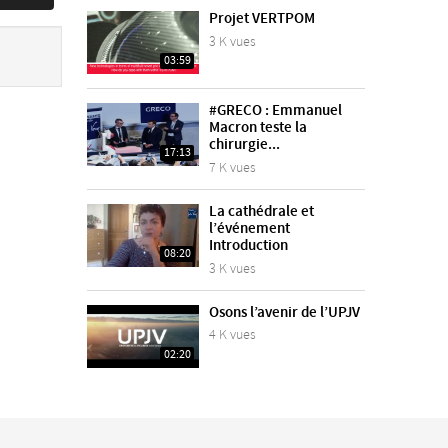
Projet VERTPOM
3 K vues
03:59
#GRECO : Emmanuel
Macron teste la
chirurgie...
17:13
7 K vues
La cathédrale et
l’événement
Introduction
08:20
3 K vues
Osons l’avenir de l’UPJV
4 K vues
02:20