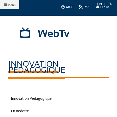
Accueil
EN
FR
Menu
AIDE
RSS
UPJV
WebTv
INNOVATION
PÉDAGOGIQUE
Innovation Pédagogique
En Vedette