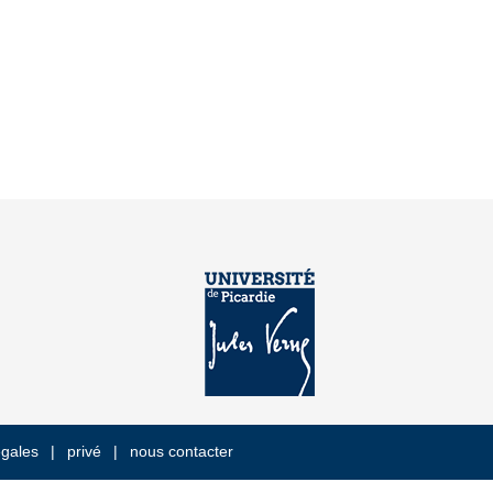
égales
privé
nous contacter