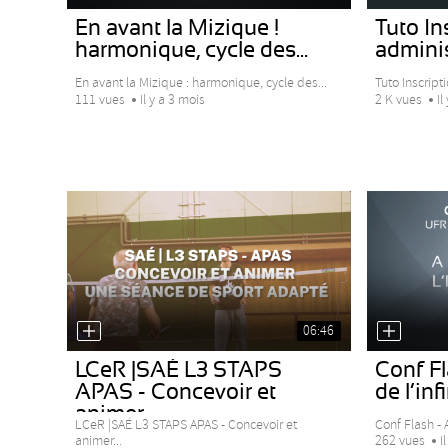
En avant la Mizique !
Tuto In
harmonique, cycle des...
adminis
En avant la Mizique : harmonique, cycle des...
Tuto Inscript
111 vues
Il y a 3 mois
2 K vues
Il
06:46
LCeR |SAÉ L3 STAPS
Conf Fl
APAS - Concevoir et
de l’inf
animer...
LCeR |SAÉ L3 STAPS APAS - Concevoir et
Conf Flash - A
animer...
262 vues
I