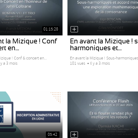
01:15:28
t la Mizique ! Conf
En avant la Mizique ! 
t en...
harmoniques et...
izique ! Conf & concert en...
En avant la Mizique ! Sous-harmoniques 
l y a 3 mois
101 vues
Il y a 3 mois
05:42