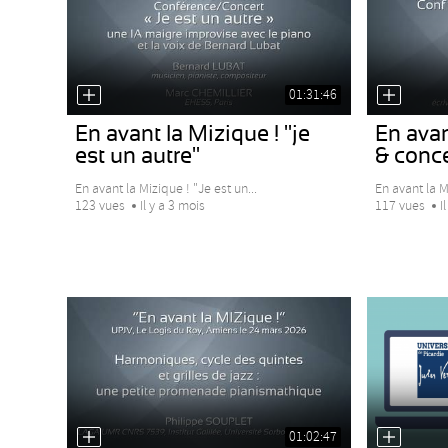
01:31:46
En avant la Mizique ! "je
En avan
est un autre"
& concer
En avant la Mizique ! "Je est un...
En avant la M
123 vues
Il y a 3 mois
117 vues
I
01:02:47