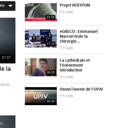
Projet VERTPOM
née
3 K vues
03:59
#GRECO : Emmanuel
Macron teste la
chirurgie...
17:13
7 K vues
57:57
La cathédrale et
l’événement
e la
Introduction
08:20
3 K vues
oldat...
Osons l’avenir de l’UPJV
4 K vues
02:20