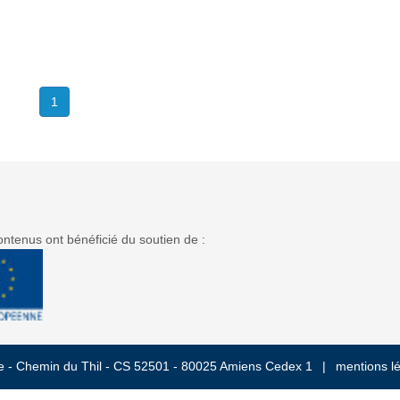
1
ntenus ont bénéficié du soutien de :
ne - Chemin du Thil - CS 52501 - 80025 Amiens Cedex 1
mentions l