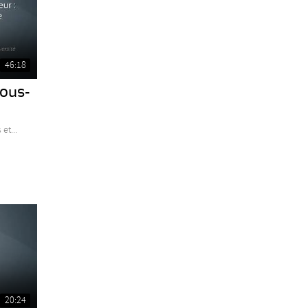
46:18
sous-
et...
20:24