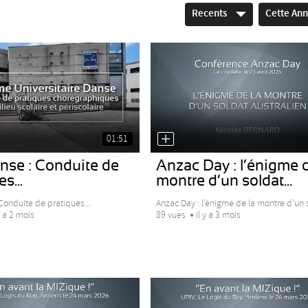
Recents
Cette An
01:51
nse : Conduite de
Anzac Day : l’énigme d
s...
montre d’un soldat...
Conduite de pratiques...
Anzac Day : l’énigme de la montre d’un s
y a 2 mois
89 vues
Il y a 3 mois