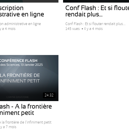
scription
Conf Flash : Et si flout
trative en ligne
rendait plus...
ion administrative en ligne
Conf Flash : Et si flouter rendait plus...
 y a 4 mois
145 vues
Il y a 4 mois
24:32
ash - A la frontière
iniment petit
 la frontière de l’infiniment petit
l y a 7 mois