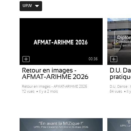
UPJV
00:36
Retour en images -
D.U. Da
AFMAT-ARIHME 2026
pratique
Retour en images - AFMAT-ARIHME 2026
D.U. Danse : 
72 vues
Il y a 2 mois
84 vues
Il 