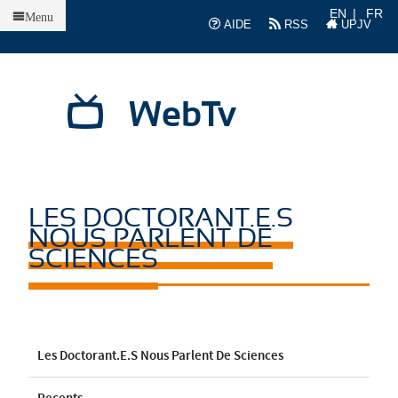
Accueil
EN
FR
Menu
AIDE
RSS
UPJV
WebTv
LES DOCTORANT.E.S
NOUS PARLENT DE
SCIENCES
Les Doctorant.e.s Nous Parlent De Sciences