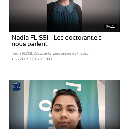
04:21
Nadia FLISSI - Les doctorant.e.s
nous parlent...
Nadia FLISSI, Doctorante, 1ère année de thèse,...
2 K vues
Il y a 6 années