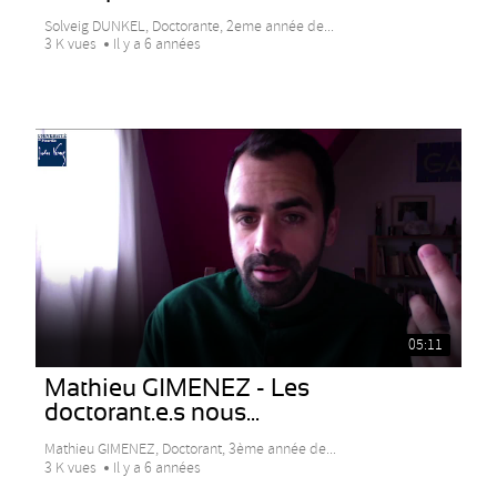
Solveig DUNKEL, Doctorante, 2eme année de...
3 K vues
Il y a 6 années
05:11
Mathieu GIMENEZ - Les
doctorant.e.s nous...
Mathieu GIMENEZ, Doctorant, 3ème année de...
3 K vues
Il y a 6 années