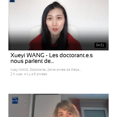
04:01
Xueyi WANG - Les doctorant.e.s
nous parlent de...
Xueyi WANG, Doctorante, 2eme année de thèse,...
2 K vues
Il y a 6 années