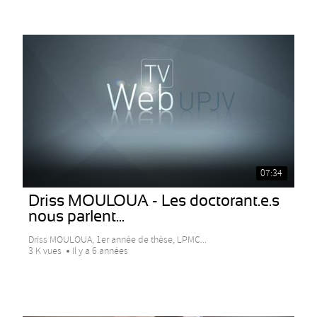
07:34
Driss MOULOUA - Les doctorant.e.s
nous parlent...
Driss MOULOUA, 1er année de thèse, LPMC...
3 K vues
Il y a 6 années