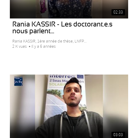
02:33
Rania KASSIR - Les doctorant.e.s
nous parlent...
Rania KASSIR, 1ère année de thèse, LNFP...
2 K vues
Il y a 6 années
03:03