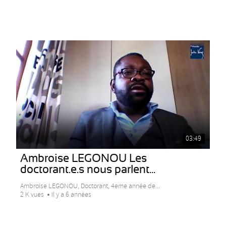
03:49
Ambroise LEGONOU Les
doctorant.e.s nous parlent...
Ambroise LEGONOU, Doctorant, 4eme année de...
2 K vues
Il y a 6 années