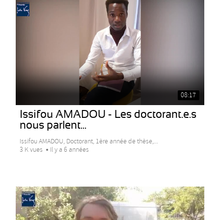
08:17
Issifou AMADOU - Les doctorant.e.s
nous parlent...
Issifou AMADOU, Doctorant, 1ère année de thèse,...
3 K vues
Il y a 6 années