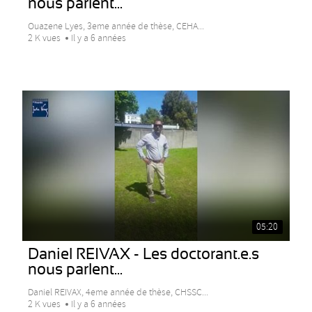
nous parlent...
Ouazene Lyes, 3eme année de thèse, CEHA...
2 K vues
Il y a 6 années
05:20
Daniel REIVAX - Les doctorant.e.s
nous parlent...
Daniel REIVAX, 4eme année de thèse, CHSSC...
2 K vues
Il y a 6 années