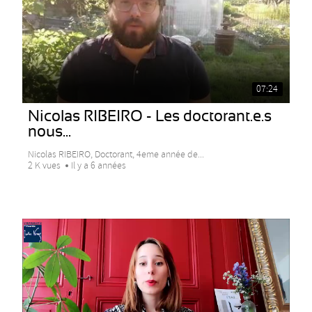
07:24
Nicolas RIBEIRO - Les doctorant.e.s
nous...
Nicolas RIBEIRO, Doctorant, 4eme année de...
2 K vues
Il y a 6 années