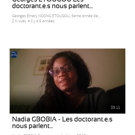
doctorant.e.s nous parlent...
Georges Emery NDONG ETOUGOU, 5eme année de...
2 K vues
Il y a 6 années
05:11
Nadia GBOBIA - Les doctorant.e.s
nous parlent...