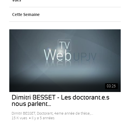
Vues
Cette Semaine
03:25
Dimitri BESSET - Les doctorant.e.s
nous parlent...
Dimitri BESSET, Doctorant, 4eme année de thèse,...
15 K vues
Il y a 5 années