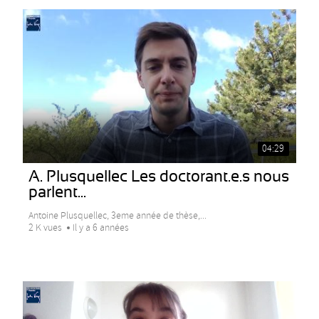
04:29
A. Plusquellec Les doctorant.e.s nous
parlent...
Antoine Plusquellec, 3eme année de thèse,...
2 K vues
Il y a 6 années