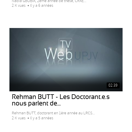
Nadia GBOBIA, 2eme année de thèse, CRAE...
2 K vues
Il y a 6 années
02:39
Rehman BUTT - Les Doctorant.e.s
nous parlent de...
Rehman BUTT, doctorant en 1ère année au LRCS...
2 K vues
Il y a 5 années