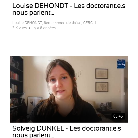
Louise DEHONDT - Les doctorant.e.s
nous parlent...
Louise DEHONDT, 6eme année de thèse, CERCLL...
3 K vues
Il y a 6 années
05:45
Solveig DUNKEL - Les doctorant.e.s
nous parlent...