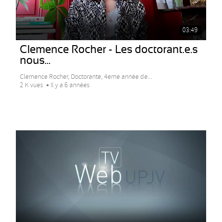
03:49
Clemence Rocher - Les doctorant.e.s
nous...
Clemence Rocher, Doctorante, 4eme année de...
2 K vues
Il y a 6 années