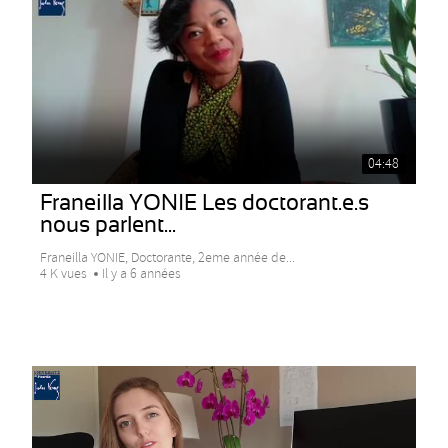
04:48
Franeilla YONIE Les doctorant.e.s
nous parlent...
Franeilla YONIE, Doctorante, 2eme année de...
4 K vues
Il y a 6 années