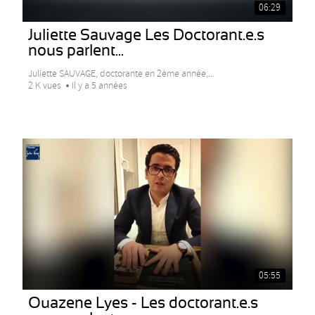
06:29
Juliette Sauvage Les Doctorant.e.s
nous parlent...
Juliette SAUVAGE, doctorante en 2ème année,...
2 K vues
Il y a 5 années
05:55
Ouazene Lyes - Les doctorant.e.s