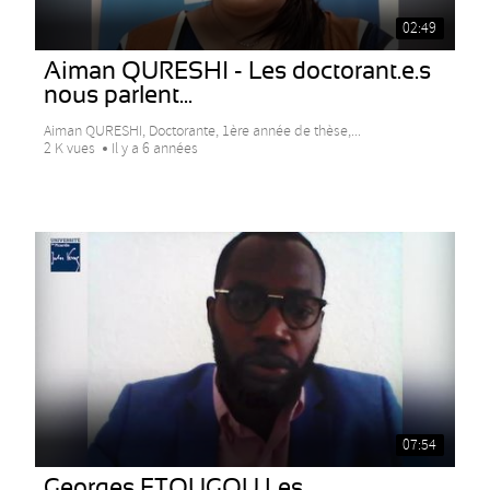
02:49
Aiman QURESHI - Les doctorant.e.s
nous parlent...
Aiman QURESHI, Doctorante, 1ère année de thèse,...
2 K vues
Il y a 6 années
07:54
Georges ETOUGOU Les