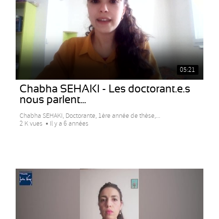
05:21
Chabha SEHAKI - Les doctorant.e.s
nous parlent...
Chabha SEHAKI, Doctorante, 1ère année de thèse,...
2 K vues
Il y a 6 années