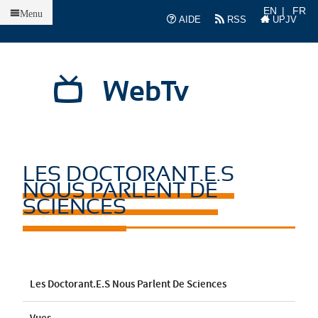
Accueil
EN
FR
Menu
AIDE
RSS
UPJV
WebTv
LES DOCTORANT.E.S
NOUS PARLENT DE
SCIENCES
Les Doctorant.e.s Nous Parlent De Sciences