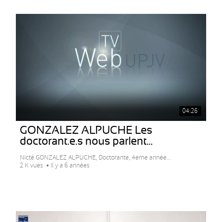
04:26
GONZALEZ ALPUCHE Les
doctorant.e.s nous parlent...
Nicté GONZALEZ ALPUCHE, Doctorante, 4eme année...
2 K vues
Il y a 6 années