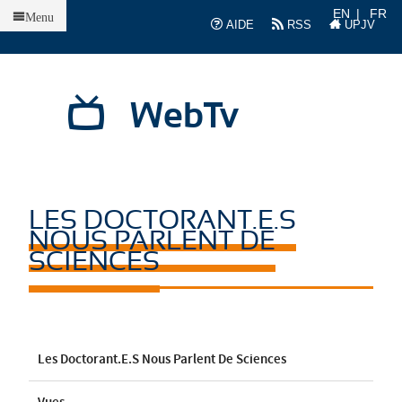
Accueil
EN
FR
Menu
AIDE
RSS
UPJV
WebTv
LES DOCTORANT.E.S
NOUS PARLENT DE
SCIENCES
Les Doctorant.e.s Nous Parlent De Sciences