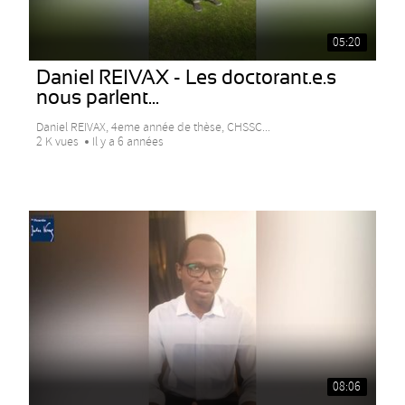
05:20
Daniel REIVAX - Les doctorant.e.s
nous parlent...
Daniel REIVAX, 4eme année de thèse, CHSSC...
2 K vues
Il y a 6 années
08:06