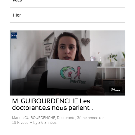
Vues
Hier
04:11
M. GUIBOURDENCHE Les
doctorant.e.s nous parlent...
Marion GUIBOURDENCHE, Doctorante, 3ème année de...
15 K vues
Il y a 6 années