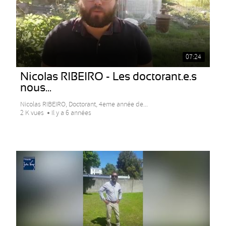
07:24
Nicolas RIBEIRO - Les doctorant.e.s
nous...
Nicolas RIBEIRO, Doctorant, 4eme année de...
2 K vues
Il y a 6 années