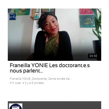
04:48
Franeilla YONIE Les doctorant.e.s
nous parlent...
Franeilla YONIE, Doctorante, 2eme année de...
4 K vues
Il y a 6 années