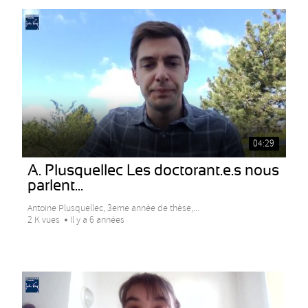
04:29
A. Plusquellec Les doctorant.e.s nous
parlent...
Antoine Plusquellec, 3eme année de thèse,...
2 K vues
Il y a 6 années