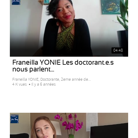
04:48
Franeilla YONIE Les doctorant.e.s
nous parlent...
Franeilla YONIE, Doctorante, 2eme année de...
4 K vues
Il y a 6 années