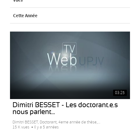
Vues
Cette Année
03:25
Dimitri BESSET - Les doctorant.e.s
nous parlent...
Dimitri BESSET, Doctorant, 4eme année de thèse,...
15 K vues
Il y a 5 années