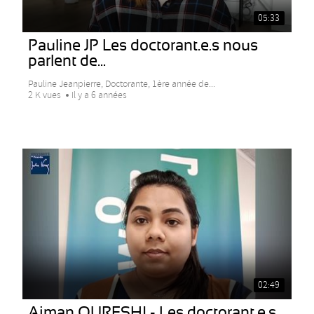
05:33
Pauline JP Les doctorant.e.s nous
parlent de...
Pauline Jeanpierre, Doctorante, 1ère année de...
2 K vues
Il y a 6 années
02:49
Aiman QURESHI - Les doctorant.e.s