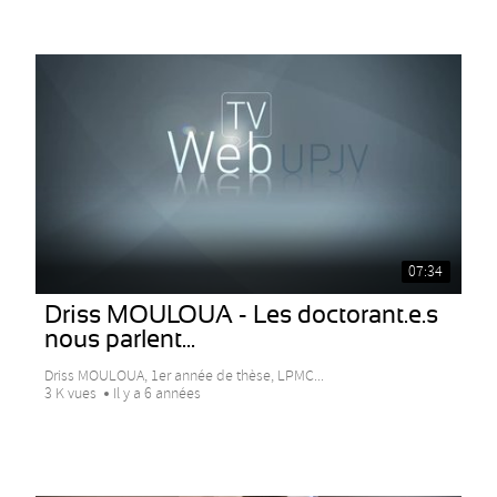
07:34
Driss MOULOUA - Les doctorant.e.s
nous parlent...
Driss MOULOUA, 1er année de thèse, LPMC...
3 K vues
Il y a 6 années