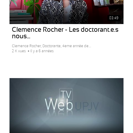
03:49
Clemence Rocher - Les doctorant.e.s
nous...
Clemence Rocher, Doctorante, 4eme année de...
2 K vues
Il y a 6 années