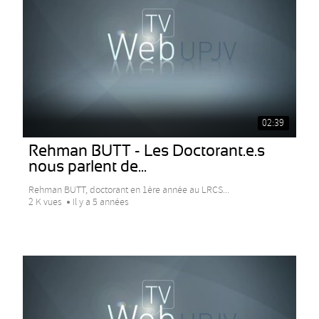
02:39
Rehman BUTT - Les Doctorant.e.s
nous parlent de...
Rehman BUTT, doctorant en 1ère année au LRCS...
2 K vues
Il y a 5 années