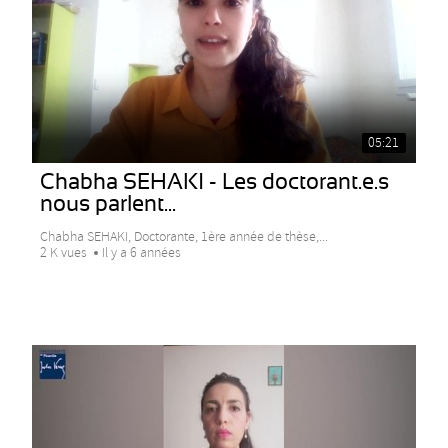
05:21
Chabha SEHAKI - Les doctorant.e.s
nous parlent...
Chabha SEHAKI, Doctorante, 1ère année de thèse,...
2 K vues
Il y a 6 années