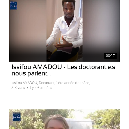
08:17
Issifou AMADOU - Les doctorant.e.s
nous parlent...
Issifou AMADOU, Doctorant, 1ère année de thèse,...
3 K vues
Il y a 6 années