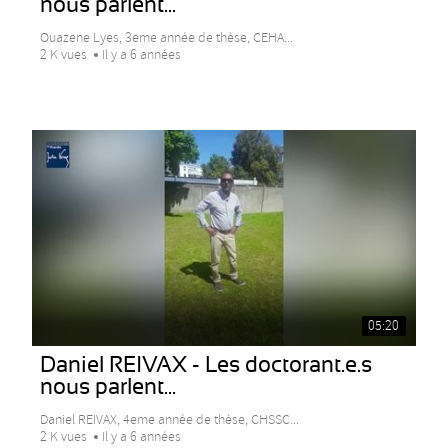
nous parlent...
Ouazene Lyes, 3eme année de thèse, CEHA...
2 K vues
Il y a 6 années
05:20
Daniel REIVAX - Les doctorant.e.s
nous parlent...
Daniel REIVAX, 4eme année de thèse, CHSSC...
2 K vues
Il y a 6 années