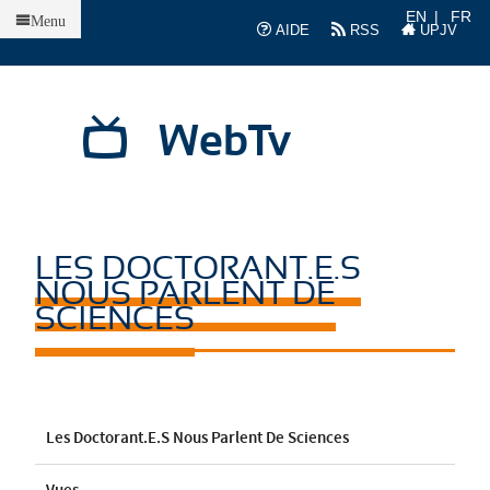
Accueil
EN
FR
Menu
AIDE
RSS
UPJV
WebTv
LES DOCTORANT.E.S
NOUS PARLENT DE
SCIENCES
Les Doctorant.e.s Nous Parlent De Sciences