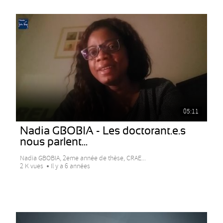
05:11
Nadia GBOBIA - Les doctorant.e.s
nous parlent...
Nadia GBOBIA, 2eme année de thèse, CRAE...
2 K vues
Il y a 6 années