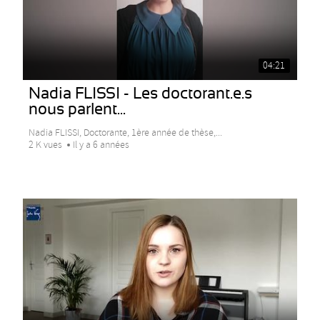
04:21
Nadia FLISSI - Les doctorant.e.s
nous parlent...
Nadia FLISSI, Doctorante, 1ère année de thèse,...
2 K vues
Il y a 6 années