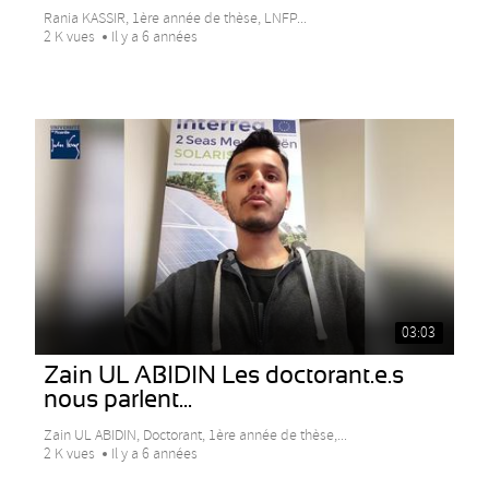
Rania KASSIR, 1ère année de thèse, LNFP...
2 K vues
Il y a 6 années
03:03
Zain UL ABIDIN Les doctorant.e.s
nous parlent...
Zain UL ABIDIN, Doctorant, 1ère année de thèse,...
2 K vues
Il y a 6 années