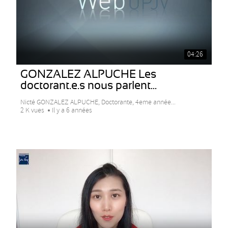
04:26
GONZALEZ ALPUCHE Les
doctorant.e.s nous parlent...
Nicté GONZALEZ ALPUCHE, Doctorante, 4eme année...
2 K vues
Il y a 6 années