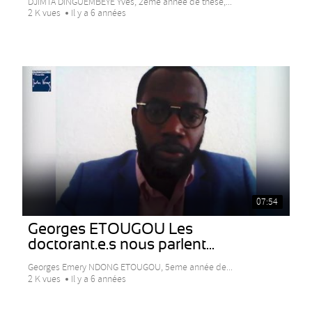
DJIMTA DINGUEMBEYE Yves, 2eme année de thèse,...
2 K vues
Il y a 6 années
07:54
Georges ETOUGOU Les
doctorant.e.s nous parlent...
Georges Emery NDONG ETOUGOU, 5eme année de...
2 K vues
Il y a 6 années