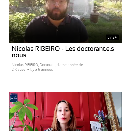
07:24
Nicolas RIBEIRO - Les doctorant.e.s
nous...
Nicolas RIBEIRO, Doctorant, 4eme année de...
2 K vues
Il y a 6 années