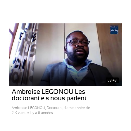
03:49
Ambroise LEGONOU Les
doctorant.e.s nous parlent...
Ambroise LEGONOU, Doctorant, 4eme année de...
2 K vues
Il y a 6 années