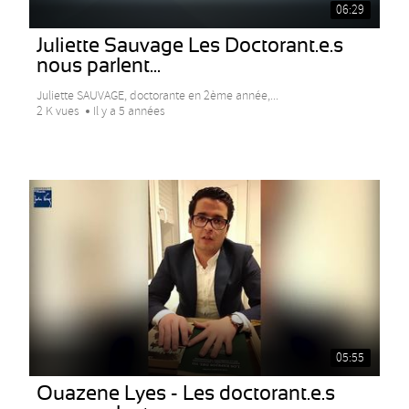
06:29
Juliette Sauvage Les Doctorant.e.s
nous parlent...
Juliette SAUVAGE, doctorante en 2ème année,...
2 K vues
Il y a 5 années
05:55
Ouazene Lyes - Les doctorant.e.s