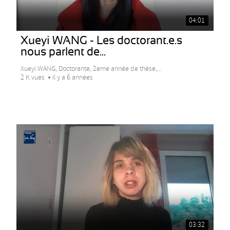
04:01
Xueyi WANG - Les doctorant.e.s
nous parlent de...
Xueyi WANG, Doctorante, 2eme année de thèse,...
2 K vues
Il y a 6 années
03:32