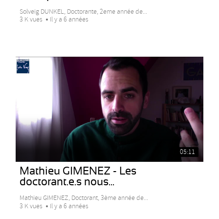
Solveig DUNKEL, Doctorante, 2eme année de...
3 K vues
Il y a 6 années
05:11
Mathieu GIMENEZ - Les
doctorant.e.s nous...
Mathieu GIMENEZ, Doctorant, 3ème année de...
3 K vues
Il y a 6 années