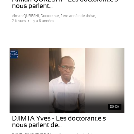
nous parlent...
Aiman QURESHI, Doctorante, 1ère année de thèse,...
2 K vues
Il y a 6 années
08:06
DJIMTA Yves - Les doctorant.e.s
nous parlent de...