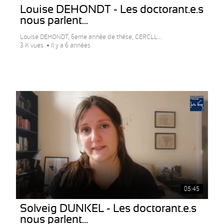
Louise DEHONDT - Les doctorant.e.s
nous parlent...
Louise DEHONDT, 6eme année de thèse, CERCLL...
3 K vues
Il y a 6 années
05:45
Solveig DUNKEL - Les doctorant.e.s
nous parlent...