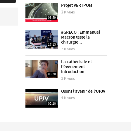
Projet VERTPOM
3 K vues
03:59
#GRECO : Emmanuel
Macron teste la
chirurgie...
17:13
7 K vues
La cathédrale et
l’événement
Introduction
08:20
3 K vues
Osons l’avenir de l’UPJV
4 K vues
02:20