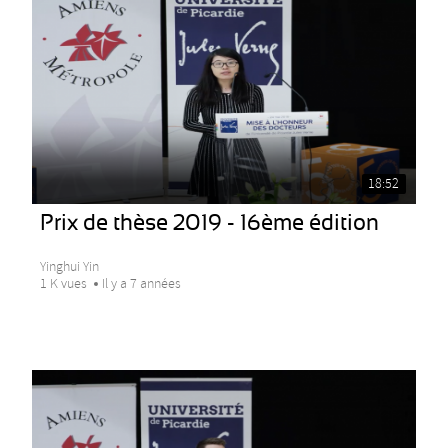
18:52
Prix de thèse 2019 - 16ème édition
Yinghui Yin
1 K vues
Il y a 7 années