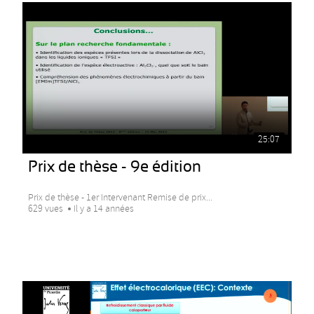
25:07
Prix de thèse - 9e édition
Prix de thèse - 1er Intervenant Remise de prix...
629 vues
Il y a 14 années