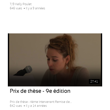
7/9 Kelly Poulet
646 vues
Il y a 9 années
27:41
Prix de thèse - 9e édition
Prix de thèse - 4ème Intervenant Remise de...
642 vues
Il y a 14 années