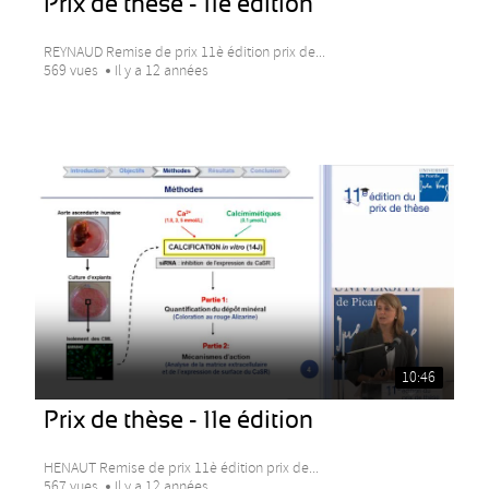
Prix de thèse - 11e édition
REYNAUD Remise de prix 11è édition prix de...
569 vues
Il y a 12 années
10:46
Prix de thèse - 11e édition
HENAUT Remise de prix 11è édition prix de...
567 vues
Il y a 12 années