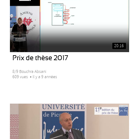
20:16
Prix de thèse 2017
8/9 Bouchra Absani
609 vues
Il y a 9 années