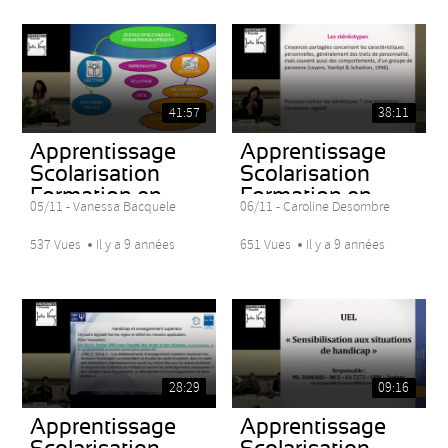
41:57
38:11
Apprentissage
Apprentissage
Scolarisation
Scolarisation
Formation en...
Formation en...
05/11 - Vanessa Bacquele
06/11 - Caroline Desombre
537 Vues
Il y a 9 années
651 Vues
Il y a 9 années
28:29
09:16
Apprentissage
Apprentissage