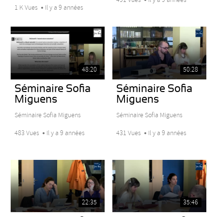
1 K Vues
Il y a 9 années
48:20
50:28
Séminaire Sofia
Séminaire Sofia
Miguens
Miguens
Séminaire Sofia Miguens
Séminaire Sofia Miguens
483 Vues
Il y a 9 années
431 Vues
Il y a 9 années
22:35
35:46