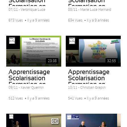
Scolarisation
Scolarisation
Formation en...
Formation en...
07/11 - Veronique Luce
08/11 - Marie Luce Hamard
673 Vues
Il y a 9 années
634 Vues
Il y a 9 années
23:38
32:55
Apprentissage
Apprentissage
Scolarisation
Scolarisation
Formation en...
Formation en...
09/11 - Xavier Quernin
10/11 - Christian Grapin
512 Vues
Il y a 9 années
541 Vues
Il y a 9 années