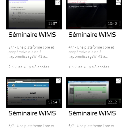
11:57
13:40
Séminaire WIMS
Séminaire WIMS
3/7 - Une plateforme libre et
4/7 - Une plateforme libre et
coopérative d'aide à
coopérative d'aide à
l'apprentissageWIMS à...
l'apprentissageWIMS à...
2 K Vues
Il y a 8 années
1 K Vues
Il y a 8 années
53:54
22:12
Séminaire WIMS
Séminaire WIMS
5/7 - Une plateforme libre et
6/7 - Une plateforme libre et