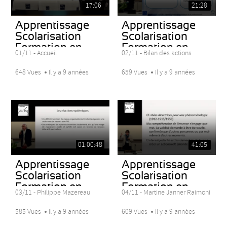
17:06
21:28
Apprentissage
Apprentissage
Scolarisation
Scolarisation
Formation en...
Formation en...
01/11 - Accueil
02/11 - Bilan des actions
648 Vues
Il y a 9 années
659 Vues
Il y a 9 années
01:00:48
41:05
Apprentissage
Apprentissage
Scolarisation
Scolarisation
Formation en...
Formation en...
03/11 - Philippe Mazereau
04/11 - Martine Janner Raimoni
585 Vues
Il y a 9 années
609 Vues
Il y a 9 années