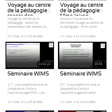
Voyage au centre
Voyage au centre
de la pédagogie :
de la pédagogie :
teaser des...
Mme Joiron
Voyage au centre de la
Discours d’ouverture du
pédagogie : teaser de
Séminaire Voyage au centre de
présentation des ateliers du...
la pédagogie : Mme Joiron.
2 K Vues
Il y a 5 années
1 K Vues
Il y a 5 années
01:02:22
30:58
Séminaire WIMS
Séminaire WIMS
1/7 - Une plateforme libre et
2/7 - Une plateforme libre et
coopérative d'aide à
coopérative d'aide à
l'apprentissageWIMS : une...
l'apprentissageUtilisation...
1 K Vues
Il y a 8 années
1 K Vues
Il y a 8 années