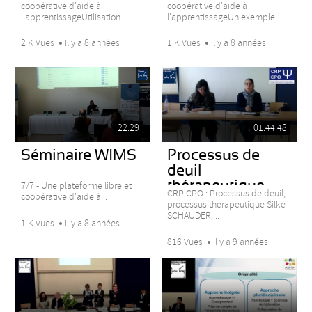
coopérative d'aide à
coopérative d'aide à
l'apprentissageUtilisation...
l'apprentissageUn exemple...
2 K Vues
Il y a 8 années
1 K Vues
Il y a 8 années
22:29
01:44:48
Séminaire WIMS
Processus de
deuil
thérapeutique
7/7 - Une plateforme libre et
CRP-CPO : Processus de deuil,
coopérative d'aide à...
processus thérapeutique Silke
SCHAUDER,...
1 K Vues
Il y a 8 années
816 Vues
Il y a 9 années