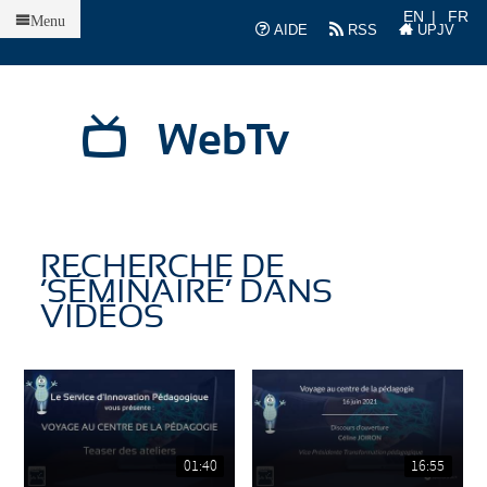
Accueil
EN
FR
Menu
AIDE
RSS
UPJV
WebTv
RECHERCHE DE
’SÉMINAIRE’ DANS
VIDÉOS
01:40
16:55