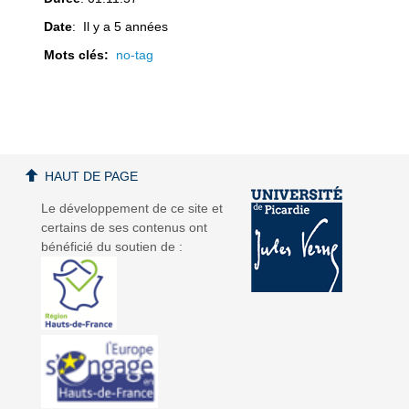
Date
: Il y a 5 années
Mots clés:
no-tag
a
a
HAUT DE PAGE
Le développement de ce site et
v
v
certains de ses contenus ont
bénéficié du soutien de :
i
i