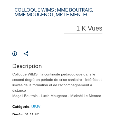
i
i
COLLOQUE WIMS : MME BOUTRAIS,
MME MOUGENOT, MR LE MENTEC
1 K Vues
r
r
Description
e
e
Colloque WIMS : la continuité pédagogique dans le
second degré en période de crise sanitaire - Intérêts et
limites de la formation et de l’accompagnement à
distance
Magali Boutrais - Lucie Mougenot - Mickaël Le Mentec
l
l
Catégorie
:
UPJV
Durée
: 01:11:57