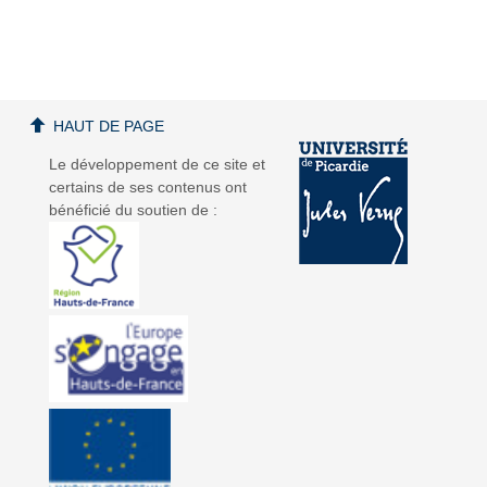
a
a
HAUT DE PAGE
Le développement de ce site et
certains de ses contenus ont
bénéficié du soutien de :
v
v
i
i