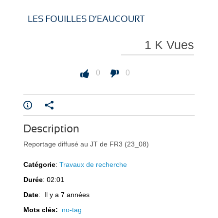
i
i
LES FOUILLES D’EAUCOURT
1 K Vues
r
r
0
0
Description
e
e
Reportage diffusé au JT de FR3 (23_08)
Catégorie
:
Travaux de recherche
Durée
: 02:01
Date
: Il y a 7 années
l
l
Mots clés:
no-tag