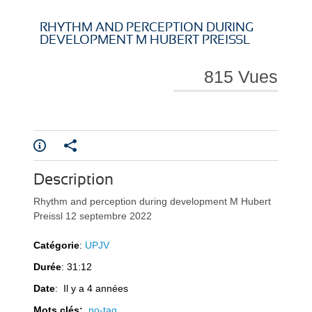
i
i
RHYTHM AND PERCEPTION DURING
DEVELOPMENT M HUBERT PREISSL
815 Vues
r
r
Description
e
e
Rhythm and perception during development M Hubert
Preissl 12 septembre 2022
Catégorie
:
UPJV
Durée
: 31:12
l
l
Date
: Il y a 4 années
Mots clés:
no-tag