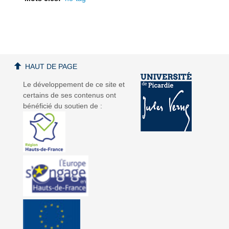
a
a
HAUT DE PAGE
Le développement de ce site et
certains de ses contenus ont
bénéficié du soutien de :
v
v
i
i