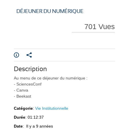
i
i
DÉJEUNER DU NUMÉRIQUE
701 Vues
r
r
Description
e
e
Au menu de ce déjeuner du numérique :
- SciencesConf
- Canva
- Beekast
Catégorie
:
Vie Institutionnelle
Durée
: 01:12:37
l
l
Date
: Il y a 9 années