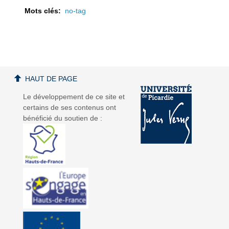
Mots clés:
no-tag
a
a
HAUT DE PAGE
Le développement de ce site et
certains de ses contenus ont
bénéficié du soutien de :
v
v
i
i