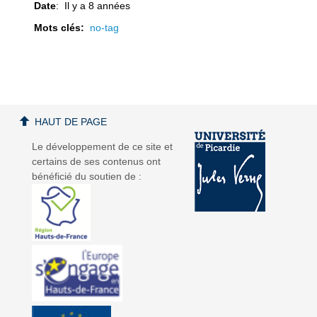
Date
: Il y a 8 années
Mots clés:
no-tag
a
a
HAUT DE PAGE
Le développement de ce site et
certains de ses contenus ont
v
v
bénéficié du soutien de :
i
i