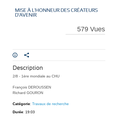
i
i
MISE À L'HONNEUR DES CRÉATEURS
D'AVENIR
579 Vues
r
r
Description
e
e
2/8 - 1ère mondiale au CHU
François DEROUSSEN
Richard GOURON
Catégorie
:
Travaux de recherche
l
l
Durée
: 19:03