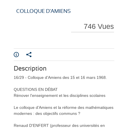
i
i
COLLOQUE D'AMIENS
746 Vues
r
r
Description
e
e
16/29 - Colloque d'Amiens des 15 et 16 mars 1968.
QUESTIONS EN DÉBAT
Rénover l'enseignement et les disciplines scolaires
Le colloque d'Amiens et la réforme des mathématiques
modernes : des objectifs communs ?
l
l
Renaud D'ENFERT (professeur des universités en