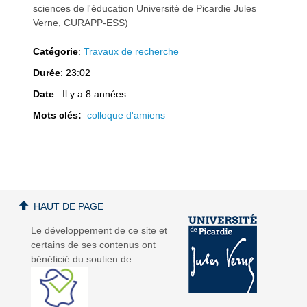
sciences de l'éducation Université de Picardie Jules
Verne, CURAPP-ESS)
Catégorie
:
Travaux de recherche
a
a
Durée
: 23:02
Date
: Il y a 8 années
Mots clés:
colloque d'amiens
v
v
HAUT DE PAGE
Le développement de ce site et
certains de ses contenus ont
bénéficié du soutien de :
i
i