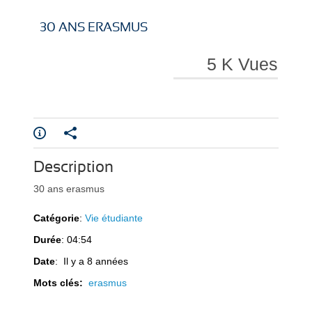
i
i
30 ANS ERASMUS
5 K Vues
r
r
Description
e
e
30 ans erasmus
Catégorie
:
Vie étudiante
Durée
: 04:54
Date
: Il y a 8 années
Mots clés:
erasmus
l
l