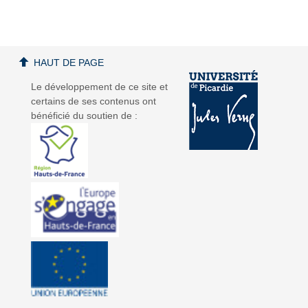
HAUT DE PAGE
a
a
Le développement de ce site et
certains de ses contenus ont
bénéficié du soutien de :
v
v
i
i